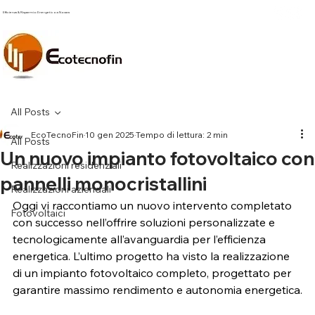
Efficienza & Risparmio Energetico a Novara
All Posts
EcoTecnoFin
10 gen 2025
Tempo di lettura: 2 min
All Posts
Un nuovo impianto fotovoltaico con
Realizzazioni residenziali
pannelli monocristallini
Realizzazioni aziendali
Oggi vi raccontiamo un nuovo intervento completato 
Fotovoltaici
con successo nell’offrire soluzioni personalizzate e 
tecnologicamente all’avanguardia per l’efficienza 
energetica. L’ultimo progetto ha visto la realizzazione 
di un impianto fotovoltaico completo, progettato per 
garantire massimo rendimento e autonomia energetica.