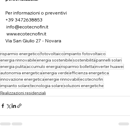
Per informazioni o preventivi
+39 3472638853
info@ecotecnofin.it
www.ecotecnofin.it
Via San Giulio 27 - Novara
risparmio energetico
fotovoltaico
impianto fotovoltaico
energia rinnovabile
energia sostenibile
sostenibilità
pannelli solari
energia pulita
accumulo energia
risparmio bolletta
inverter huawei
autonomia energetica
energia verde
efficienza energetica
innovazione energetica
energie rinnovabili
ecotecnofin
impianto solare
tecnologia solare
soluzioni energetiche
Realizzazioni residenziali