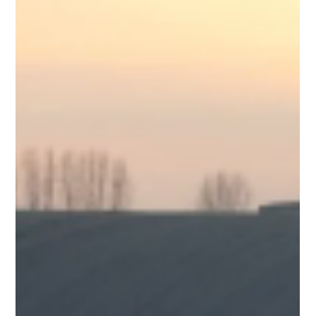
EcoTecnoFin
10 mag 2024
Tempo di lettura: 3 min
Riqualificazione energetica di
immobile residenziale a Bellinzago
Novarese (No)
Portato a termine un progetto nel comune di Bellinzago
Novarese (No), consistente nell’installazione di un impianto
fotovoltaico da 6 Kwp...