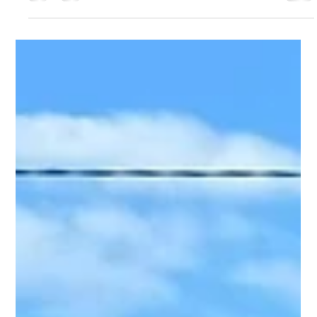
EcoTecnoFin
10 gen 2025
Tempo di lettura: 2 min
Un nuovo impianto fotovoltaico con
pannelli monocristallini
Oggi vi raccontiamo un nuovo intervento completato con
successo nell’offrire soluzioni personalizzate e
tecnologicamente all’avanguardia...