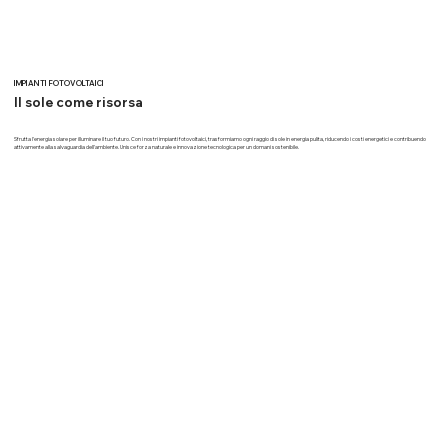
IMPIANTI FOTOVOLTAICI
Il sole come risorsa
Sfrutta l'energia solare per illuminare il tuo futuro. Con i nostri impianti fotovoltaici, trasformiamo ogni raggio di sole in energia pulita, riducendo i costi energetici e contribuendo
attivamente alla salvaguardia dell'ambiente. Unisce forza naturale e innovazione tecnologica per un domani sostenibile.