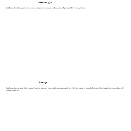
Monitoraggio
Il sistema di monitoraggio fornisce i dati di produzione, consumo e autoconsumo 7 giorni su 7 H24 ovunque ti trovi
Storage
Il sistema di accumulo al litio immagazzina l'energia solare e alimenta la tua casa quando non c'è il sole massimizzando l'efficienza del tuo impianto evitando gli sprechi
di energia elettrica