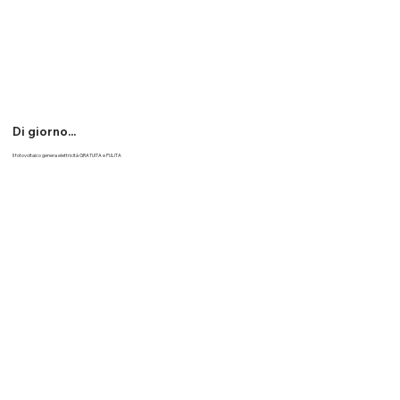
Di giorno...
Il fotovoltaico genera elettricità GRATUITA e PULITA