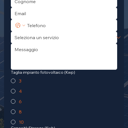
Taglia impianto fotovoltaico (Kwp)
3
4
6
8
10
Capacità Storage (Kwh)