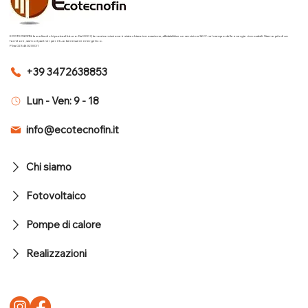
ECOTECNOFIN: la scelta di chi punta al futuro. Dal 2009, la nostra missione è stata chiara: innovazione, affidabilità e un servizio a 360° nel campo delle energie rinnovabili. Siamo più di un
fornitore, siamo il partner per il tuo benessere energetico.
P.Iva 02346020031
+39 3472638853
Lun - Ven: 9 - 18
info@ecotecnofin.it
Chi siamo
Fotovoltaico
Pompe di calore
Realizzazioni