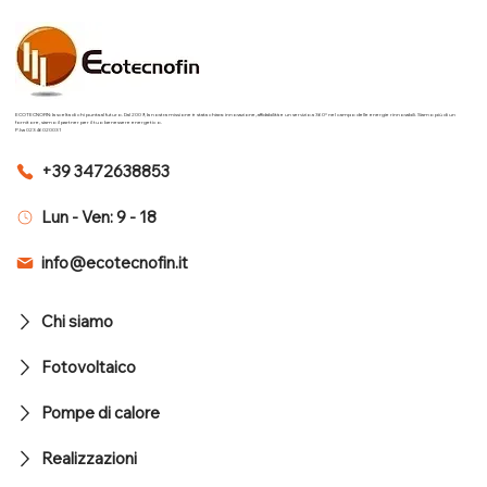
ECOTECNOFIN: la scelta di chi punta al futuro. Dal 2009, la nostra missione è stata chiara: innovazione, affidabilità e un servizio a 360° nel campo delle energie rinnovabili. Siamo più di un
fornitore, siamo il partner per il tuo benessere energetico.
P.Iva 02346020031
+39 3472638853
Lun - Ven: 9 - 18
info@ecotecnofin.it
Chi siamo
Fotovoltaico
Pompe di calore
Realizzazioni