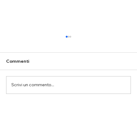
Commenti
Scrivi un commento...
Incentivi e Bonus Fotovoltaico 2025
per Novara: scopri come risparmiare
scegliendo l’energia pulita