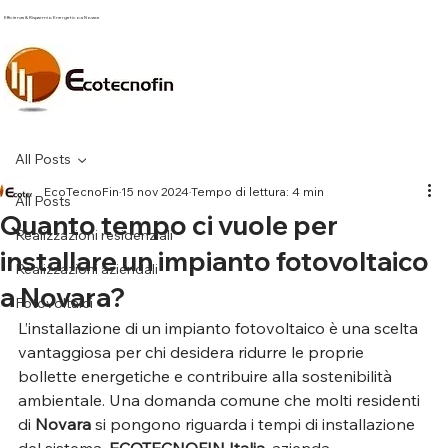
Efficienza & Risparmio Energetico a Novara
All Posts
EcoTecnoFin
15 nov 2024
Tempo di lettura: 4 min
All Posts
Quanto tempo ci vuole per
Realizzazioni residenziali
installare un impianto fotovoltaico
Realizzazioni aziendali
a Novara?
Fotovoltaici
L’installazione di un impianto fotovoltaico è una scelta 
vantaggiosa per chi desidera ridurre le proprie 
bollette energetiche e contribuire alla sostenibilità 
ambientale. Una domanda comune che molti residenti 
di 
Novara
 si pongono riguarda i tempi di installazione 