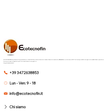
Incentivi e Bonus Fotovoltaico 2025
per Novara: scopri come risparmiare
scegliendo l’energia pulita
ECOTECNOFIN: la scelta di chi punta al futuro. Dal 2009, la nostra missione è stata chiara: innovazione, affidabilità e un servizio a 360° nel campo delle energie rinnovabili. Siamo più di un
fornitore, siamo il partner per il tuo benessere energetico.
P.Iva 02346020031
+39 3472638853
Lun - Ven: 9 - 18
info@ecotecnofin.it
Chi siamo