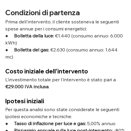
Condizioni di partenza
Prima dell'intervento, il cliente sosteneva le seguenti 
spese annue per i consumi energetici:
●     
Bolletta della luce:
 €1.440 (consumo annuo: 6.000 
kWh)
●     
Bolletta del gas:
 €2.630 (consumo annuo: 1.644 
mc)
Costo iniziale dell'intervento
L'investimento totale per l'intervento è stato pari a 
€29.000 IVA inclusa
.
Ipotesi iniziali
Per questa analisi sono state considerate le seguenti 
ipotesi economiche e tecniche:
●     
Tasso di inflazione per luce e gas:
 5,00% annuo
●     
Risparmio annuale sulla luce post-intervento:
 -80%