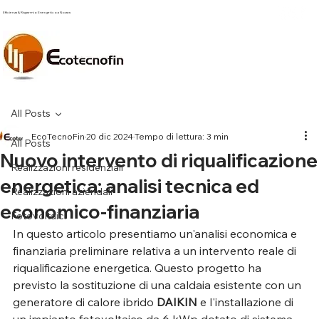
Efficienza & Risparmio Energetico a Novara
All Posts
EcoTecnoFin
20 dic 2024
Tempo di lettura: 3 min
All Posts
Nuovo intervento di riqualificazione
Realizzazioni residenziali
energetica: analisi tecnica ed
Realizzazioni aziendali
economico-finanziaria
Fotovoltaici
In questo articolo presentiamo un'analisi economica e 
finanziaria preliminare relativa a un intervento reale di 
riqualificazione energetica. Questo progetto ha 
previsto la sostituzione di una caldaia esistente con un 
generatore di calore ibrido 
DAIKIN
 e l'installazione di 