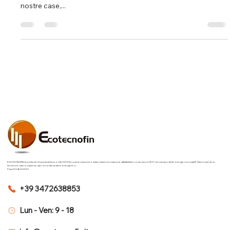
nostre case,...
ECOTECNOFIN: la scelta di chi punta al futuro. Dal 2009, la nostra missione è stata chiara: innovazione, affidabilità e un servizio a 360° nel campo delle energie rinnovabili. Siamo più di un
fornitore, siamo il partner per il tuo benessere energetico.
P.Iva 02346020031
+39 3472638853
Lun - Ven: 9 - 18